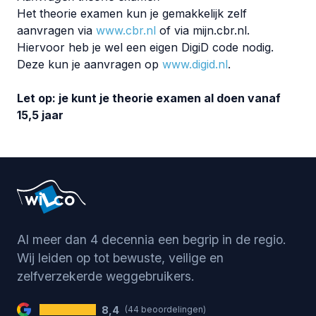
Het theorie examen kun je gemakkelijk zelf
aanvragen via
www.cbr.nl
of via mijn.cbr.nl.
Hiervoor heb je wel een eigen DigiD code nodig.
Deze kun je aanvragen op
www.digid.nl
.
Let op: je kunt je theorie examen al doen vanaf
15,5 jaar
Al meer dan 4 decennia een begrip in de regio.
Wij leiden op tot bewuste, veilige en
zelfverzekerde weggebruikers.
8,4
(44 beoordelingen)