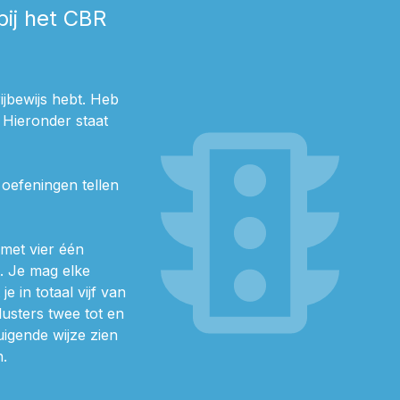
bij het CBR
traffic
ijbewijs hebt. Heb
. Hieronder staat
 oefeningen tellen
 met vier één
t. Je mag elke
 in totaal vijf van
lusters twee tot en
uigende wijze zien
n.