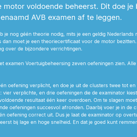
e motor voldoende beheerst. Dit doe je 
genaamd AVB examen af te leggen.
 je nog géén theorie nodig, mits je een geldig Nederlands r
js dan moet je een theoriecertificaat voor de motor bezitten
leg over de bijzondere verrichtingen.
ij het examen Voertuigbeheersing zeven oefeningen zien. Alle
 één oefening verplicht, en doe je uit de clusters twee tot en
: vier verplichte, en drie oefeningen die de examinator kies
voldoende resultaat één keer overdoen. Om te slagen moet je
nde oefeningen succesvol afronden. Daarbij voer je in de c
én oefening correct uit. Dus je laat de examinator op overt
eerst bij lage en hoge snelheid. En dat je goed kunt remme