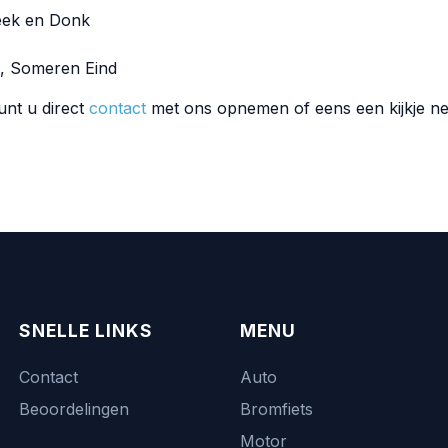
eek en Donk
, Someren Eind
unt u direct
contact
met ons opnemen of eens een kijkje n
SNELLE LINKS
MENU
Contact
Auto
Beoordelingen
Bromfiets
Motor