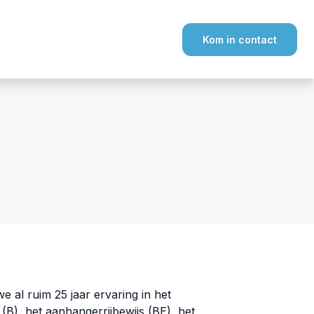
Kom in contact
we al ruim 25 jaar ervaring in het
 (B), het aanhangerrijbewijs (BE), het