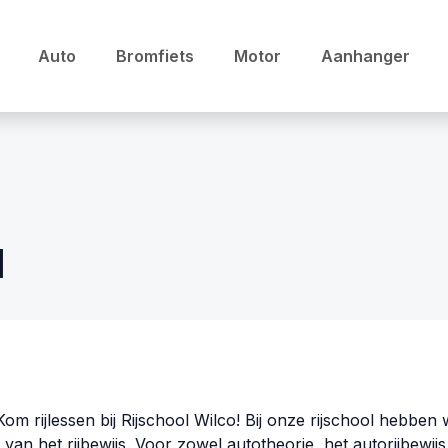
Auto
Bromfiets
Motor
Aanhanger
l
om rijlessen bij Rijschool Wilco! Bij onze rijschool hebben 
van het rijbewijs. Voor zowel autotheorie, het autorijbewijs