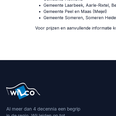
Gemeente Laarbeek, Aarle-Rixtel, B
Gemeente Peel en Maas (Meijel)
Gemeente Someren, Someren Heide
Voor prijzen en aanvullende informatie k
Al meer dan 4 decennia een begrip
in de regio. Wij leiden op tot