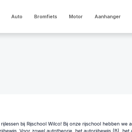
Auto
Bromfiets
Motor
Aanhanger
ijlessen bij Rijschool Wilco! Bij onze rijschool hebben we al
ijbewijs. Voor zowel autotheorie, het autorijbewijs (B), het