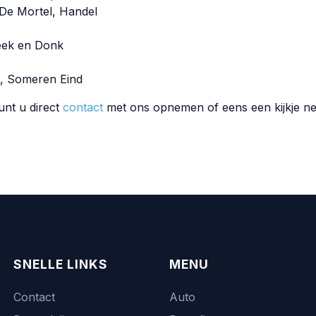
De Mortel, Handel
eek en Donk
, Someren Eind
unt u direct
contact
met ons opnemen of eens een kijkje n
SNELLE LINKS
MENU
Contact
Auto