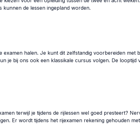
un je kiezen voor een opleiding tussen de twee en acht weke
ns kunnen de lessen ingepland worden.
rie examen halen. Je kunt dit zelfstandig voorbereiden met 
 je bij ons ook een klassikale cursus volgen. De looptijd
xamen terwijl je tijdens de rijlessen wel goed presteert? Ner
en. Er wordt tijdens het rijexamen rekening gehouden met j