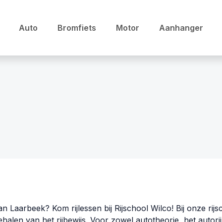
Auto
Bromfiets
Motor
Aanhanger
n Laarbeek? Kom rijlessen bij Rijschool Wilco! Bij onze rij
ehalen van het rijbewijs. Voor zowel autotheorie, het autorij