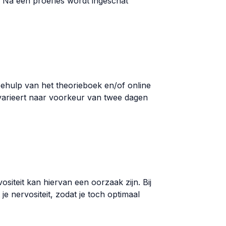
n. Na een proefles wordt ingeschat
behulp van het theorieboek en/of online
 varieert naar voorkeur van twee dagen
vositeit kan hiervan een oorzaak zijn. Bij
e nervositeit, zodat je toch optimaal