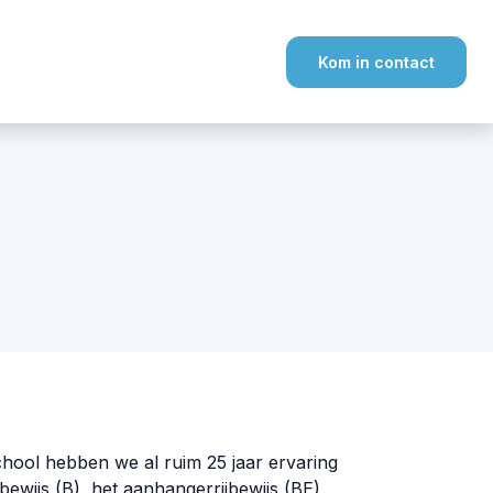
Kom in contact
school hebben we al ruim 25 jaar ervaring
bewijs (B), het aanhangerrijbewijs (BE),